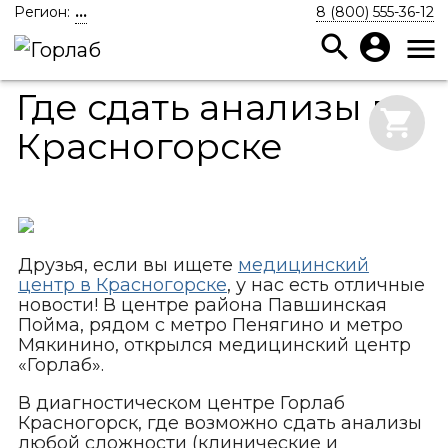
Регион:
...
8 (800) 555-36-12
search
account_circle
menu
Где сдать анализы в
shopping_cart
Красногорске
Друзья, если вы ищете
медицинский
центр в Красногорске
, у нас есть отличные
новости! В центре района Павшинская
Пойма, рядом с метро Пенягино и метро
Мякинино, открылся медицинский центр
«Горлаб».
В диагностическом центре Горлаб
Красногорск, где возможно сдать анализы
любой сложности (клинические и